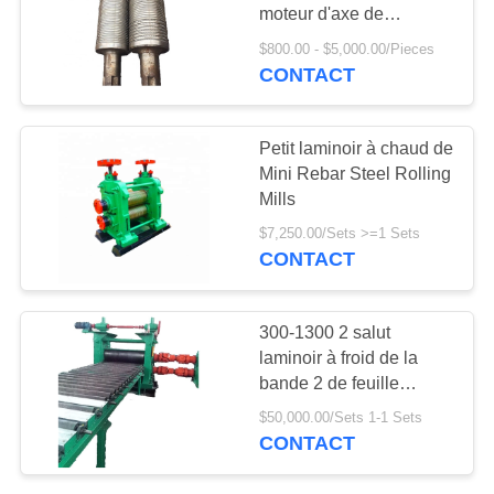
SITE
moteur d'axe de
réducteur de rouleau
$800.00 - $5,000.00/Pieces
CONTACT
PRIVACY
POLICY
Petit laminoir à chaud de
Mini Rebar Steel Rolling
Mills
$7,250.00/Sets >=1 Sets
CONTACT
300-1300 2 salut
laminoir à froid de la
bande 2 de feuille
d'avance salut
$50,000.00/Sets 1-1 Sets
CONTACT