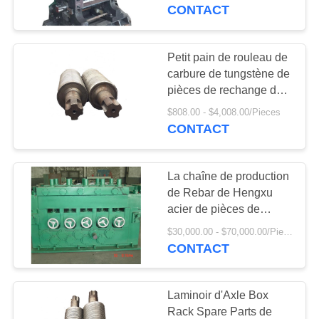
laminage d'acier
CONTACT
CONTRÔLE
DE
Petit pain de rouleau de
LA
carbure de tungstène de
pièces de rechange de
QUALITÉ
laminoir de moulin de
$808.00 - $4,008.00/Pieces
laminage d'acier
CONTACT
CONTACT
La chaîne de production
DEMANDE
de Rebar de Hengxu
DE
acier de pièces de
rechange de laminoir se
SOUMISSION
$30,000.00 - $70,000.00/Pieces
redressent
CONTACT
PLAN
Laminoir d'Axle Box
DU
Rack Spare Parts de