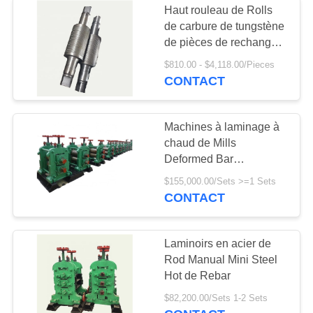
Haut rouleau de Rolls
de carbure de tungstène
de pièces de rechange
de moulin de
$810.00 - $4,118.00/Pieces
QualityRolling
CONTACT
Machines à laminage à
chaud de Mills
Deformed Bar
Production Line de
$155,000.00/Sets >=1 Sets
Rebar en acier
CONTACT
Laminoirs en acier de
Rod Manual Mini Steel
Hot de Rebar
$82,200.00/Sets 1-2 Sets