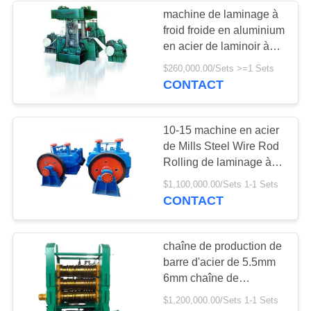
machine de laminage à
froid froide en aluminium
en acier de laminoir à
froid des prix de moulin
$260,000.00/Sets >=1 Sets
CONTACT
10-15 machine en acier
de Mills Steel Wire Rod
Rolling de laminage à
chaud de chute de fer de
$1,100,000.00/Sets 1-1 Sets
t/h
CONTACT
chaîne de production de
barre d'acier de 5.5mm
6mm chaîne de
production de laminoir à
$1,200,000.00/Sets 1-1 Sets
chaud