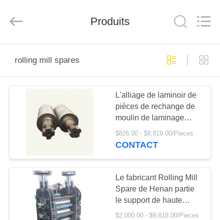
Gongyi
Hengxu
Machinery
Manufacture
Produits
Co.,
Ltd..
All
Rights
APERÇU
Reserved.
rolling mill spares
PRODUITS
L'alliage de laminoir de
pièces de rechange de
A
moulin de laminage
PROPOS
d'acier a moulé le
$826.00 - $8,819.00/Pieces
rouleau en acier de
DE
CONTACT
Rolls
NOUS
Le fabricant Rolling Mill
Spare de Henan partie
VISITE
le support de haute
D'USINE
qualité de moulin de
$2,000.00 - $9,818.00/Pieces