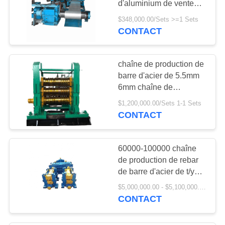
d'aluminium de vente
faisant la machine
$348,000.00/Sets >=1 Sets
CONTACT
chaîne de production de
barre d'acier de 5.5mm
6mm chaîne de
production de laminoir à
$1,200,000.00/Sets 1-1 Sets
chaud
CONTACT
60000-100000 chaîne
de production de rebar
de barre d'acier de t/y
machine de laminoir
$5,000,000.00 - $5,100,000.00/Sets
CONTACT